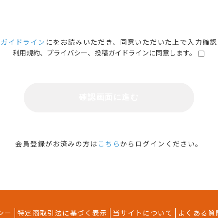
稿ガイドライン
に
をお読みいただき、同意いただいた上で入力確認
利用規約、プライバシー、投稿ガイドラインに同意します。
下の用語は、以下の各号に定める意味を有します。
として当社及びユーザーとの間で締結される、本サービスの利用契約を
ーザー登録をしている全ての方を指します。
に登録したユーザーのID及びパスワードを指します。
ン、タブレット端末及びコンピューター機器を指します。
る方を指します。
方を指します。
会員登録がお済みの方は
こちら
から
ログインください。
登録）
ろうとする方は、本規約の内容に同意の上、当社が定める手続きにより
登録した情報に変更が発生した場合、直ちに、登録情報の変更手続を行
シー
特定商取引法に基づく表示
当サイトについて
よくある質