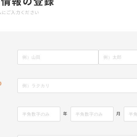
様情報の登録
ムにご入力ください
)
年
月