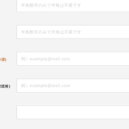
必須)
確認用)
上