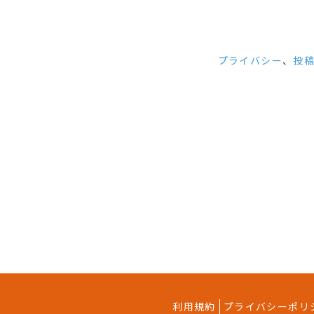
第2条（定義）
プライバシー
、
投
本規約において使用する以
「本契約」：本規約を契約条件
「ユーザー」：本サービスのユ
「ユーザー情報」：本サービス
「通信機器」： スマートフォ
「広告者」：広告の掲載を求め
「媒体者」：広告の掲載を行う
第3条（ユーザー
本サービスのユーザーにな
ユーザーは、前項に基づき
利用規約
プライバシーポリ