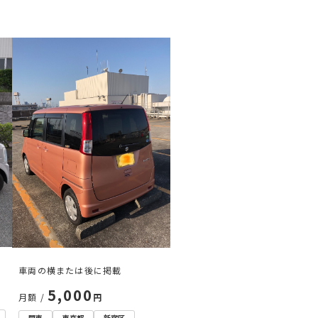
る
車両の横または後に掲載
5,000
月額 /
円
関東
東京都
新宿区