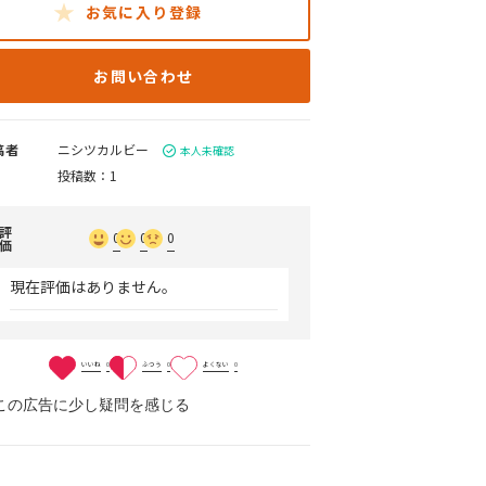
お気に入り登録
お問い合わせ
稿者
ニシツカルビー
本人未確認
投稿数：1
評
0
0
0
価
現在評価はありません。
いいね
0
ふつう
0
よくない
0
この広告に少し疑問を感じる