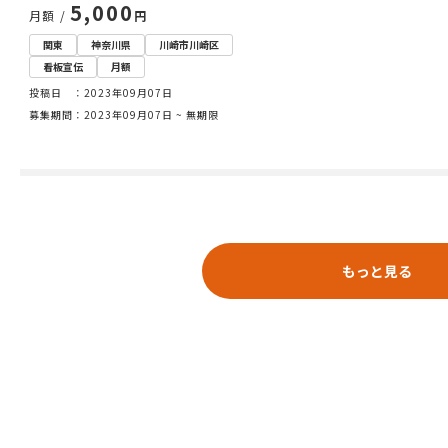
5,000
月額 /
円
関東
神奈川県
川崎市川崎区
看板宣伝
月額
投稿日 ：2023年09月07日
募集期間：2023年09月07日 ~ 無期限
もっと見る