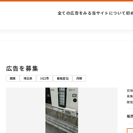
全ての広告をみる
当サイトについて
初
広告を募集
関東
埼玉県
川口市
看板宣伝
月額
投稿
募集
閲覧
販