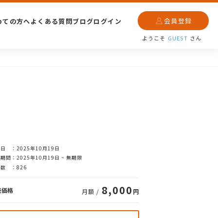
会員登録
めての方へ
よくある質問
ブログ
ログイン
ようこそ
GUEST
さん
日 ：2025年10月19日
期間：2025年10月19日 ~ 無期限
数 ：826
8,000
売価格
月額 /
円