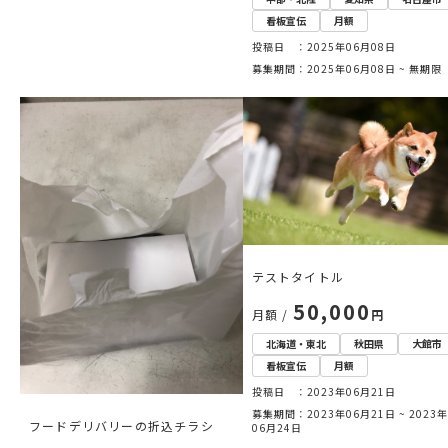
看板宣伝
月額
投稿日 ：2025年06月08日
募集期間：2025年06月08日 ~ 無期限
テストタイトル
50,000
月額 /
円
北海道・東北
秋田県
大館市
看板宣伝
月額
投稿日 ：2023年06月21日
募集期間：2023年06月21日 ~ 2023年
フードデリバリーの折込チラシ
06月24日