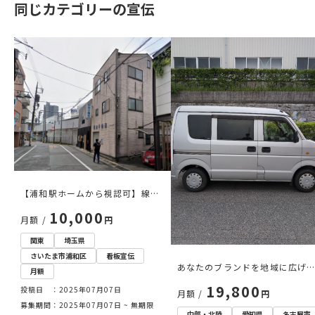
同じカテゴリーの宣伝
【浦和駅ホームから視認可】線路
沿い宿泊施
10,000
月額 /
円
関東
埼玉県
さいたま市浦和区
看板宣伝
あなたのブランドを地域に広げ
月額
動く広告塔
19,800
投稿日 ：2025年07月07日
月額 /
円
募集期間：2025年07月07日 ~ 無期限
中部・北陸
愛知県
名古屋市